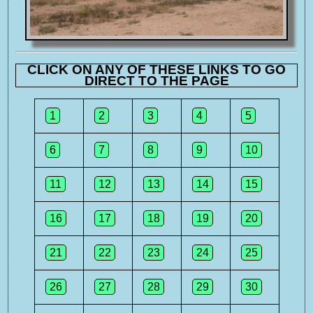
CLICK ON ANY OF THESE LINKS TO GO
DIRECT TO THE PAGE
1
2
3
4
5
6
7
8
9
10
11
12
13
14
15
16
17
18
19
20
21
22
23
24
25
26
27
28
29
30