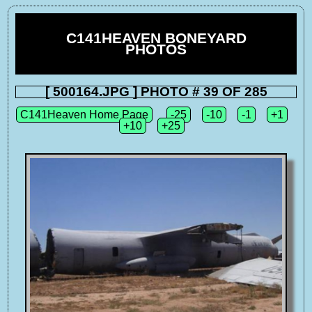
C141HEAVEN BONEYARD
PHOTOS
[ 500164.JPG ] PHOTO # 39 OF 285
C141Heaven Home Page
-25
-10
-1
+1
+10
+25